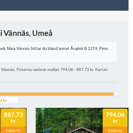
 i Vännäs, Umeå
eå. Nära Vännäs hittar du bland annat Ånglok B 1219, Pims
 Vännäs. Priserna varierar mellan 794.06 - 887.73 kr. Kartan
887.73
794.06
kr
kr
boka nu
boka nu