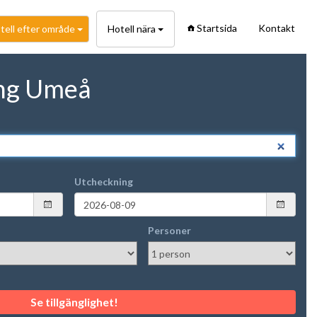
Startsida
Kontakt
tell efter område
Hotell nära
ing Umeå
Utcheckning
Personer
Se tillgänglighet!