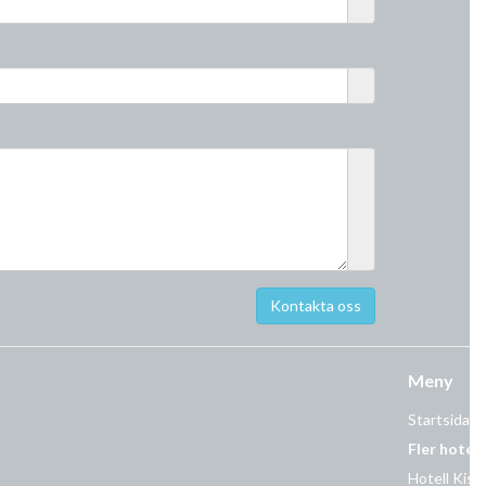
Meny
Startsida
Fler hotell
Hotell Kist