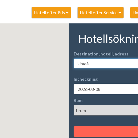
Hotell efter Pris
Hotell efter Service
Ho
Hotellsökn
Destination, hotell, adress
Incheckning
Rum